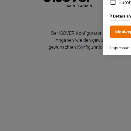
Eurob
Details a
Alle akze
Impressum