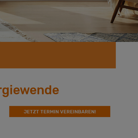
ergiewende
JETZT TERMIN VEREINBAREN!