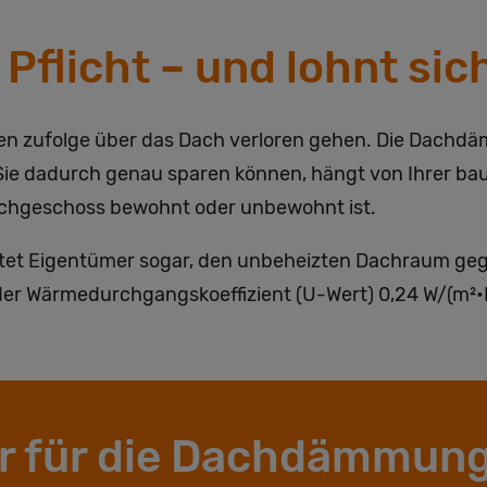
flicht – und lohnt sic
ten zufolge über das Dach verloren gehen. Die Dachd
e dadurch genau sparen können, hängt von Ihrer baul
achgeschoss bewohnt oder unbewohnt ist.
tet Eigentümer sogar, den unbeheizten Dachraum geg
r Wärmedurchgangskoeffizient (U-Wert) 0,24 W/(m²•K
ner für die Dachdämmung