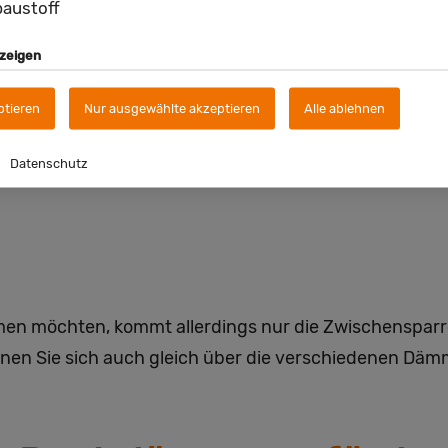
austoff
schlägt sich auch auf die Kosten nieder.
Deshalb ist sie vor allem bei
nzeigen
Komplettsanierungen oder Neubauten zu
ptieren
Nur ausgewählte akzeptieren
Alle ablehnen
empfehlen.
Datenschutz
men möchten, kommt allerdings nur die Zwischenspar
nnen Sie sich auch gleich über die verschiedenen Däm