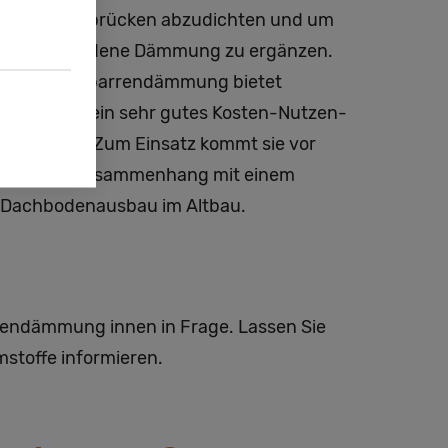
um Wärmebrücken abzudichten und um
die vorhandene Dämmung zu ergänzen.
Die Untersparrendämmung bietet
außerdem ein sehr gutes Kosten-Nutzen-
Verhältnis. Zum Einsatz kommt sie vor
allem im Zusammenhang mit einem
Dachbodenausbau im Altbau.
rendämmung innen in Frage. Lassen Sie
mstoffe informieren.