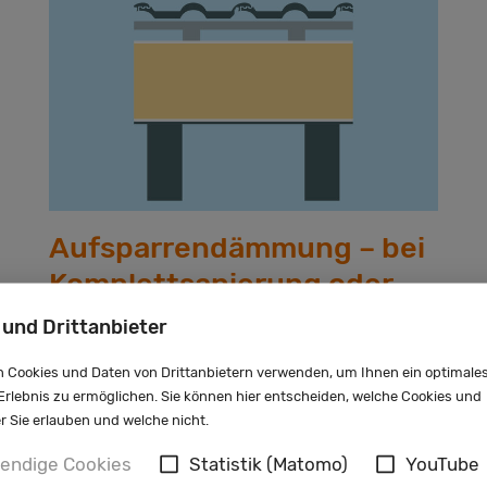
Aufsparrendämmung – bei
Komplettsanierung oder
Neubau
 und Drittanbieter
Diese wird unterhalb der Dachziegel und
 Cookies und Daten von Drittanbietern verwenden, um Ihnen ein optimale
rlebnis zu ermöglichen. Sie können hier entscheiden, welche Cookies und
außerhalb der Sparren angebracht. Sie gilt
er Sie erlauben und welche nicht.
als das effizienteste, aber auch technisch
endige Cookies
Statistik (Matomo)
YouTube
aufwändigste Dämmverfahren. Das