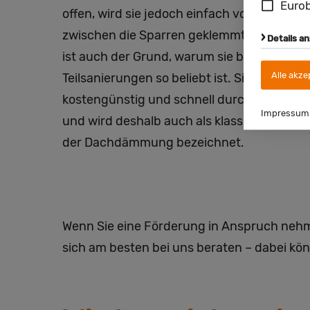
Eurob
offen, wird sie jedoch einfach von innen
zwischen die Sparren geklemmt. Letzteres
Details a
ist auch der Grund, warum sie bei
Alle akze
Teilsanierungen so beliebt ist. Sie lässt sich
kostengünstig und schnell durchführen
Impressum
und wird deshalb auch als klassische Form
der Dachdämmung bezeichnet.
Wenn Sie eine Förderung in Anspruch neh
sich am besten bei uns beraten – dabei kö