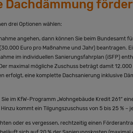
ne Dachdämmung förder
en drei Optionen wählen:
ahme angehen, dann können Sie beim Bundesamt für 
 (30.000 Euro pro Maßnahme und Jahr) beantragen. Ein
e im individuellen Sanierungsfahrplan (iSFP) enthalt
. Der maximal mögliche Zuschuss beträgt damit 12.000
n erfolgt, eine komplette Dachsanierung inklusive D
n Sie im KfW-Programm „Wohngebäude Kredit 261“ eine
Hinzu kommt ein Tilgungszuschuss von 5 bis 25 % – j
en oder es vergessen, rechtzeitig einen Förderantrag
beläuft sich auf 20 % der Sanierungskosten (maximal