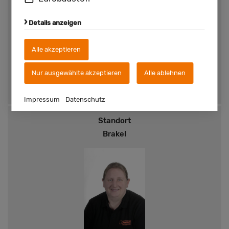
Details anzeigen
Diana Otto
Alle akzeptieren
Telefon:
05645 780215
Nur ausgewählte akzeptieren
Alle ablehnen
E-Mail:
d.otto@kuehlert.de
Impressum
Datenschutz
Standort
Brakel