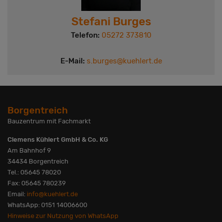
Stefani Burges
Telefon:
05272 373810
E-Mail:
s.burges@kuehlert.de
Borgentreich
Bauzentrum mit Fachmarkt
Clemens Kühlert GmbH & Co. KG
Am Bahnhof 9
34434 Borgentreich
Tel.: 05645 78020
Fax: 05645 780239
Email:
info@kuehlert.de
WhatsApp: 0151 14006600
Hinweise zur Nutzung von WhatsApp