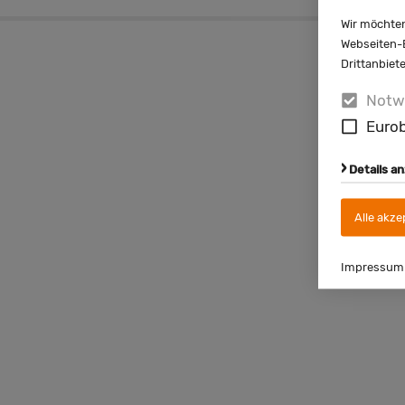
Wir möchten
Webseiten-E
Drittanbiet
Notw
Eurob
Details a
Alle akze
Impressum