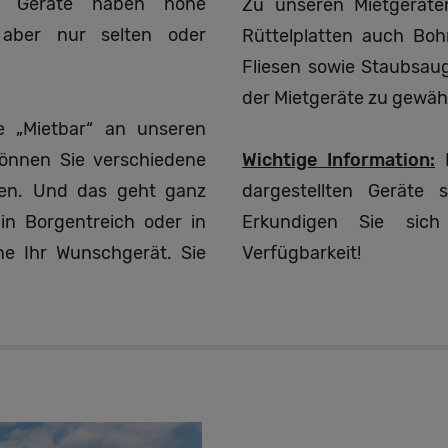
che Geräte haben hohe
Zu unseren Mietgeräte
 aber nur selten oder
Rüttelplatten auch B
Fliesen sowie Staubsaug
der Mietgeräte zu gewähr
e „Mietbar“ an unseren
können Sie verschiedene
Wichtige Information:
N
hen. Und das geht ganz
dargestellten Geräte 
in Borgentreich oder in
Erkundigen Sie sic
ine Ihr Wunschgerät. Sie
Verfügbarkeit!