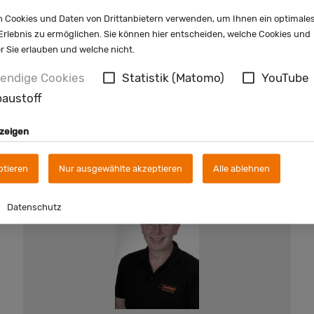
 Cookies und Daten von Drittanbietern verwenden, um Ihnen ein optimale
rlebnis zu ermöglichen. Sie können hier entscheiden, welche Cookies und
er Sie erlauben und welche nicht.
Kontaktieren Sie uns!
endige Cookies
Statistik (Matomo)
YouTube
austoff
nzeigen
Standort
Brakel
ptieren
Nur ausgewählte akzeptieren
Alle ablehnen
Datenschutz