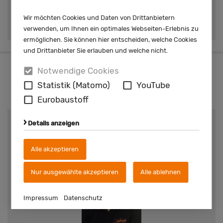
Telefon:
05641 747222
Wir möchten Cookies und Daten von Drittanbietern
E-Mail:
m.denecke@kuehlert.de
verwenden, um Ihnen ein optimales Webseiten-Erlebnis zu
ermöglichen. Sie können hier entscheiden, welche Cookies
und Drittanbieter Sie erlauben und welche nicht.
Oder vereinbaren Sie direkt
Notwendige Cookies
Statistik (Matomo)
YouTube
einen Termin!
Eurobaustoff
Standort
Details anzeigen
Borgentreich
Alle akzeptieren
Nur ausgewählte akzeptieren
Alle ablehnen
Impressum
Datenschutz