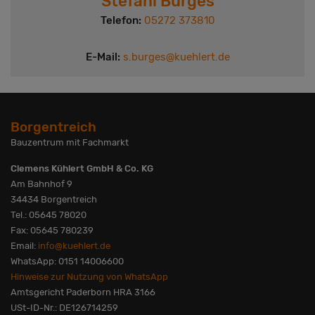
Stefani Burges
Telefon:
05272 373810
E-Mail:
s.burges@kuehlert.de
Borgentreich
Bauzentrum mit Fachmarkt
Clemens Kühlert GmbH & Co. KG
Am Bahnhof 9
34434 Borgentreich
Tel.: 05645 78020
Fax: 05645 780239
Email:
info@kuehlert.de
WhatsApp: 0151 14006600
Hinweise zur Nutzung von WhatsApp
Amtsgericht Paderborn HRA 3166
USt-ID-Nr.: DE126714259