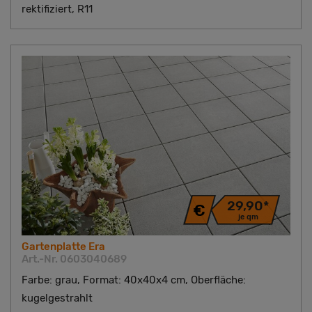
rektifiziert, R11
29,90*
je qm
Gartenplatte Era
Art.-Nr. 0603040689
Farbe: grau, Format: 40x40x4 cm, Oberfläche:
kugelgestrahlt