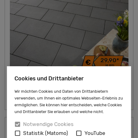
29,90*
je qm
Cookies und Drittanbieter
Gartenplatte Era
Art.-Nr. 0603040692
Wir möchten Cookies und Daten von Drittanbietern
Farbe: anthrazit, Format: 60x40x4 cm, Oberfläche:
verwenden, um Ihnen ein optimales Webseiten-Erlebnis zu
kugelgestrahlt
ermöglichen. Sie können hier entscheiden, welche Cookies
und Drittanbieter Sie erlauben und welche nicht.
Notwendige Cookies
Statistik (Matomo)
YouTube