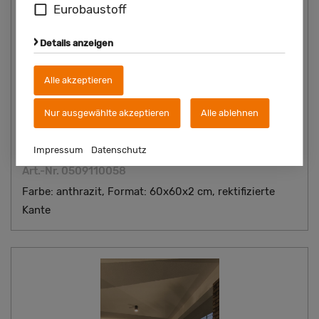
Eurobaustoff
Details anzeigen
Alle akzeptieren
Nur ausgewählte akzeptieren
Alle ablehnen
29,90*
je qm
Impressum
Datenschutz
Keramik Bodenplatte Stark
Art.-Nr. 0509110058
Farbe: anthrazit, Format: 60x60x2 cm, rektifizierte
Kante