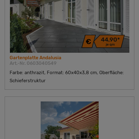
44,90*
je qm
Gartenplatte Andalusia
Art.-Nr. 0603040549
Farbe: anthrazit, Format: 60x40x3,8 cm, Oberfläche:
Schieferstruktur