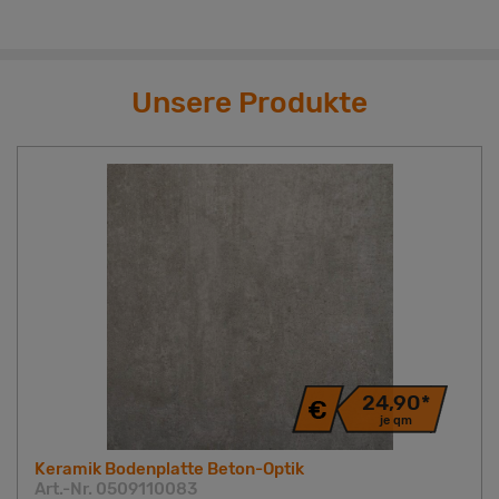
Unsere Produkte
24,90*
je qm
Keramik Bodenplatte Beton-Optik
Art.-Nr. 0509110083