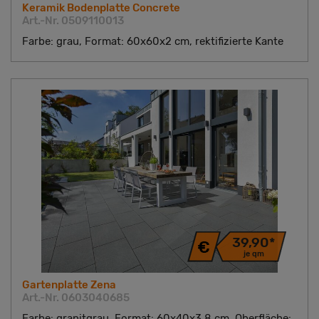
Keramik Bodenplatte Concrete
Art.-Nr. 0509110013
Farbe: grau, Format: 60x60x2 cm, rektifizierte Kante
39,90*
je qm
Gartenplatte Zena
Art.-Nr. 0603040685
Farbe: granitgrau, Format: 60x40x3,8 cm, Oberfläche: