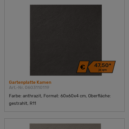
47,50*
je qm
Gartenplatte Kamen
Art.-Nr. 0603110119
Farbe: anthrazit, Format: 60x60x4 cm, Oberfläche:
gestrahlt, R11