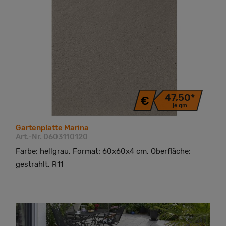
47,50*
je qm
Gartenplatte Marina
Art.-Nr. 0603110120
Farbe: hellgrau, Format: 60x60x4 cm, Oberfläche:
gestrahlt, R11