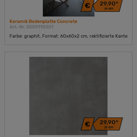
29,90*
je qm
Keramik Bodenplatte Concrete
Art.-Nr. 0509110001
Farbe: graphit, Format: 60x60x2 cm, rektifizierte Kante
29,90*
je qm