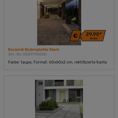
29,90*
je qm
Keramik Bodenplatte Stark
Art.-Nr. 0509110060
Farbe: taupe, Format: 60x60x2 cm, rektifizierte Kante