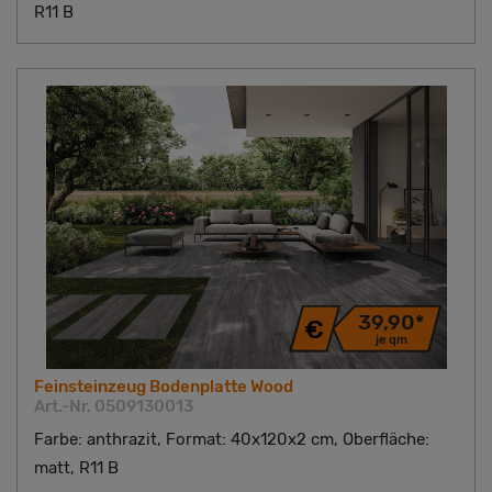
R11 B
39,90*
je qm
Feinsteinzeug Bodenplatte Wood
Art.-Nr. 0509130013
Farbe: anthrazit, Format: 40x120x2 cm, Oberfläche:
matt, R11 B