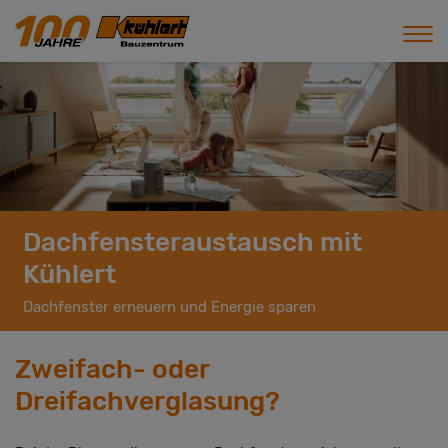
Dachfensteraustausch mit
Kühlert
Dachfenster erneuern und Energie sparen
Zweifach- oder
Dreifachverglasung?