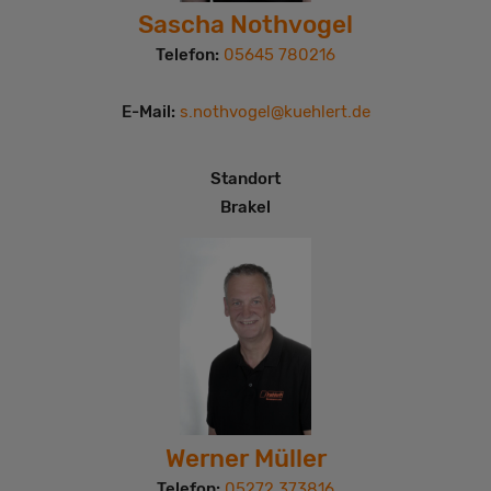
Sascha Nothvogel
Telefon:
05645 780216
E-Mail:
s.nothvogel@kuehlert.de
Standort
Brakel
Werner Müller
Telefon:
05272 373816