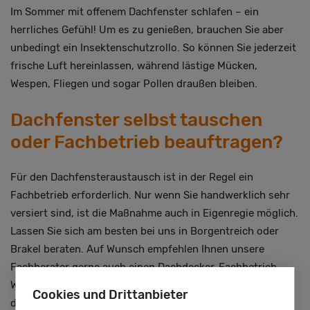
Im Sommer mit offenem Dachfenster schlafen – ein
herrliches Gefühl! Um es zu genießen, brauchen Sie aber
unbedingt ein Insektenschutzrollo. So können Sie jederzeit
frische Luft hereinlassen, während lästige Mücken,
Wespen, Fliegen und sogar Pollen draußen bleiben.
Dachfenster selbst tauschen
oder Fachbetrieb beauftragen?
Für den Dachfensteraustausch ist in der Regel ein
Fachbetrieb erforderlich. Nur wenn Sie handwerklich sehr
versiert sind, ist die Maßnahme auch in Eigenregie möglich.
Lassen Sie sich am besten bei uns in Borgentreich oder
Brakel beraten. Auf Wunsch empfehlen Ihnen unsere
Fachberater gerne auch einen Dachdecker-Fachbetrieb.
Wenn Sie sich für einen Profi entscheiden, übernimmt
Cookies und Drittanbieter
dieser auch die Entsorgung des Bauabfalls.