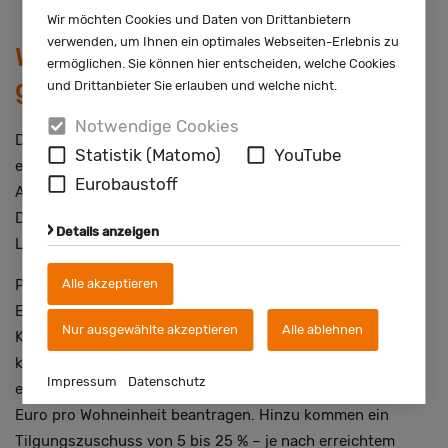
Wir möchten Cookies und Daten von Drittanbietern
verwenden, um Ihnen ein optimales Webseiten-Erlebnis zu
Wird der Dachfensteraustausch
ermöglichen. Sie können hier entscheiden, welche Cookies
gefördert?
und Drittanbieter Sie erlauben und welche nicht.
Notwendige Cookies
Der Dachfensteraustausch kann als Einzelmaßnahme mit
Statistik (Matomo)
YouTube
einem Zuschuss von 15 % vom Bundesamt für
Eurobaustoff
Ausfuhrkontrolle (BAFA) gefördert werden. Neben
Dachfenster fallen u. a. auch Rollläden und Smart-Home-
Details anzeigen
Lösungen unter die BAFA-Förderung.
Alle akzeptieren
Planen Sie den Dachfensteraustausch nicht als
Einzelmaßnahme, sondern im Rahmen einer
Nur ausgewählte akzeptieren
Alle ablehnen
Komplettsanierung auf einen KfW-Effizienzhaus-Standard,
können Sie im KfW-Programm „Wohngebäude – Kredit 261“
Impressum
Datenschutz
einen zinsgünstigen Förderkredit von maximal 150.000
Euro pro Wohneinheit beantragen. Hinzu kommen ein
Tilgungszuschuss von 5 bis 25 % – je nach erreichtem