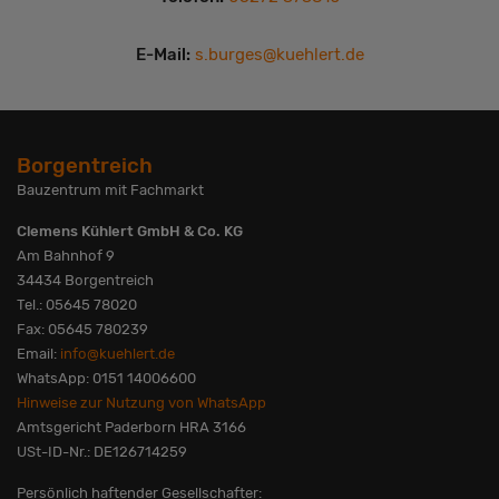
E-Mail:
s.burges@kuehlert.de
Borgentreich
Bauzentrum mit Fachmarkt
Clemens Kühlert GmbH & Co. KG
Am Bahnhof 9
34434 Borgentreich
Tel.: 05645 78020
Fax: 05645 780239
Email:
info@kuehlert.de
WhatsApp: 0151 14006600
Hinweise zur Nutzung von WhatsApp
Amtsgericht Paderborn HRA 3166
USt-ID-Nr.: DE126714259
Persönlich haftender Gesellschafter: