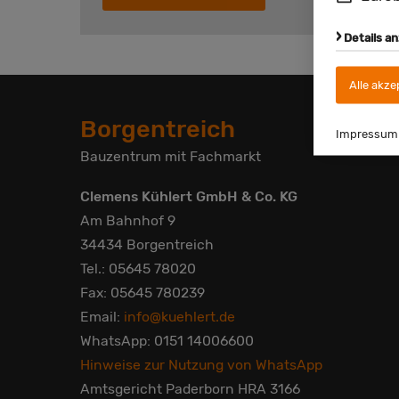
Details a
Alle akze
Borgentreich
Impressum
Bauzentrum mit Fachmarkt
Clemens Kühlert GmbH & Co. KG
Am Bahnhof 9
34434 Borgentreich
Tel.: 05645 78020
Fax: 05645 780239
Email:
info@kuehlert.de
WhatsApp: 0151 14006600
Hinweise zur Nutzung von WhatsApp
Amtsgericht Paderborn HRA 3166