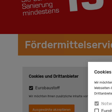
Fördermittelservi
Cookies
Cookies und Drittanbieter
Wir möchten
Eurobaustoff
Webseiten-E
Drittanbiet
Wir möchten Ihnen zusätzliche Inhalte von Eurobaustoff an
Notw
Ausgewählte akzeptieren
Eurob