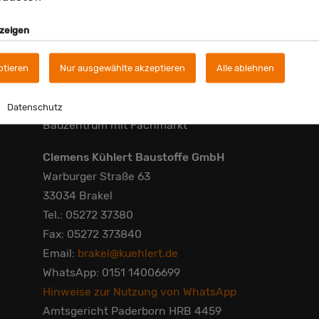
nzeigen
ptieren
Nur ausgewählte akzeptieren
Alle ablehnen
Brakel
Datenschutz
Bauzentrum mit Fachmarkt
Clemens Kühlert Baustoffe GmbH
Warburger Straße 63
33034 Brakel
Tel.: 05272 37380
Fax: 05272 373840
Email:
brakel@kuehlert.de
WhatsApp: 0151 14006699
Hinweise zur Nutzung von WhatsApp
Amtsgericht Paderborn HRB 4459