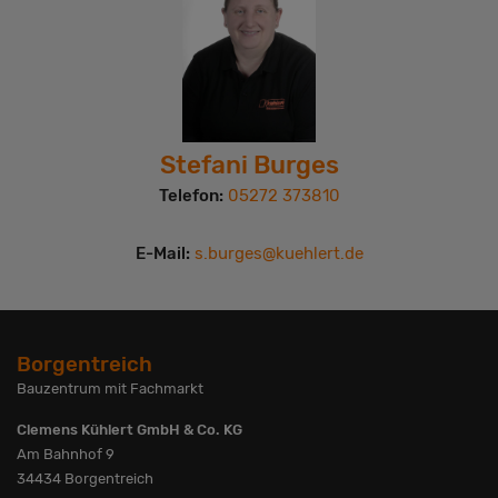
Stefani Burges
Telefon:
05272 373810
E-Mail:
s.burges@kuehlert.de
Borgentreich
Bauzentrum mit Fachmarkt
Clemens Kühlert GmbH & Co. KG
Am Bahnhof 9
34434 Borgentreich