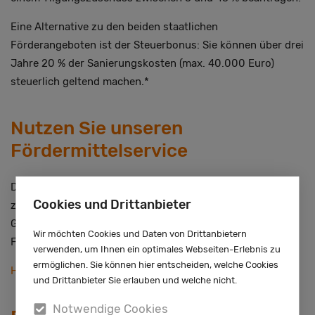
Eine Alternative zu den beiden staatlichen
Förderangeboten ist der Steuerbonus: Sie können über drei
Jahre 20 % der Sanierungskosten (max. 40.000 Euro)
steuerlich geltend machen.*
Nutzen Sie unseren
Fördermittelservice
Die verschiedenen Födermöglichkeiten sind nicht so leicht
Cookies und Drittanbieter
zu durchblicken. Je nach Modernisierungsmaßnahme und
Gebäudeart gibt es hier viele Optionen. Unser
Wir möchten Cookies und Daten von Drittanbietern
Fördermittelservice kann hier unterstützen.
verwenden, um Ihnen ein optimales Webseiten-Erlebnis zu
ermöglichen. Sie können hier entscheiden, welche Cookies
Hier informieren
und Drittanbieter Sie erlauben und welche nicht.
Notwendige Cookies